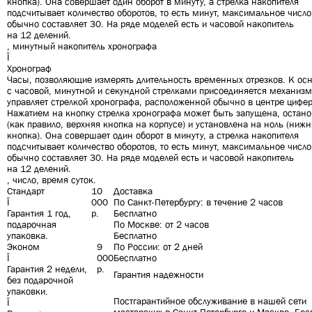
кнопка). Она совершает один оборот в минуту, а стрелка накопителя
подсчитывает количество оборотов, то есть минут, максимальное число
обычно составляет 30. На ряде моделей есть и часовой накопитель
на 12 делений.
, минутный накопитель
хронографа
Î
Хронограф
Часы, позволяющие измерять длительность временных отрезков. К ос
с часовой, минутной и секундной стрелками присоединяется механизм
управляет стрелкой хронографа, расположенной обычно в центре цифер
Нажатием на кнопку стрелка хронографа может быть запущена, остан
(как правило, верхняя кнопка на корпусе) и установлена на ноль (ниж
кнопка). Она совершает один оборот в минуту, а стрелка накопителя
подсчитывает количество оборотов, то есть минут, максимальное число
обычно составляет 30. На ряде моделей есть и часовой накопитель
на 12 делений.
, число, время суток.
Стандарт
10
Доставка
Î
000
По Санкт-Петербургу
: в течение 2 часов
Гарантия 1 год,
р.
Бесплатно
подарочная
По Москве
: от 2 часов
упаковка.
Бесплатно
Эконом
9
По России
: от 2 дней
Î
000
Бесплатно
Гарантия 2 недели,
р.
Гарантия надежности
без подарочной
упаковки.
Постгарантийное обслуживание в нашей сети
Î