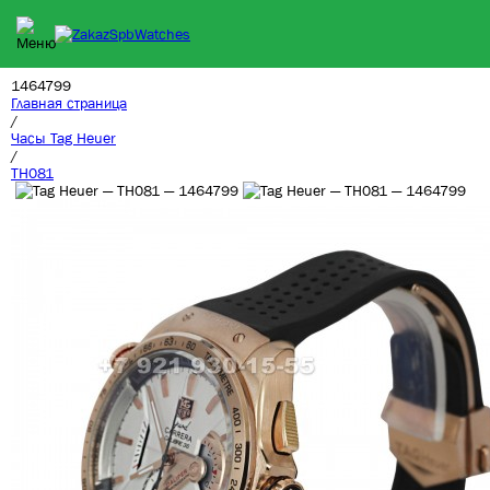
1464799
Главная страница
/
Часы Tag Heuer
/
TH081