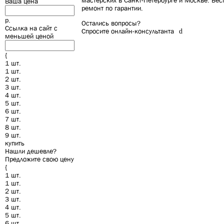
мастерских в Санкт-Петербурге и Москве. Бе
Ваша цена
ремонт по гарантии.
р.
Остались вопросы?
Ссылка на сайт с
Спросите онлайн-консультанта
d
меньшей ценой
{
1 шт.
1 шт.
2 шт.
3 шт.
4 шт.
5 шт.
6 шт.
7 шт.
8 шт.
9 шт.
купить
Нашли дешевле?
Предложите свою цену
{
1 шт.
1 шт.
2 шт.
3 шт.
4 шт.
5 шт.
6 шт.