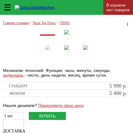
В корзине
нет товаров
Главная страница
/
Часы Tag Heuer
/
TH041
{
Механизм: японский. Функции: часы, минуты, секунды,
календарь
- число, день недели, месяц, время суток.
5 990
р.
СТАНДАРТ
5 490
р.
ЭКОНОМ
Нашли дешевле?
Предложите свою цену
1 шт.
КУПИТЬ
1 шт.
ДОСТАВКА