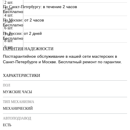
2 шт.
: в течение 2 часов
По Санкт-Петербургу
3 шт.
Бесплатно
4 шт.
: от 2 часов
По Москве
5 шт.
Бесплатно
6 шт.
: от 2 дней
По России
7 шт.
Бесплатно
8 шт.
9 шт.
ГАРАНТИЯ НАДЕЖНОСТИ
Постгарантийное обслуживание в нашей сети мастерских в
Санкт-Петербурге и Москве. Бесплатный ремонт по гарантии.
ХАРАКТЕРИСТИКИ
ПОЛ
МУЖСКИЕ ЧАСЫ
ТИП МЕХАНИЗМА
МЕХАНИЧЕСКИЙ
АВТОПОДЗАВОД
ЕСТЬ