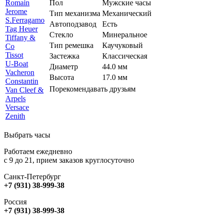
Romain
Пол
Мужские часы
Jerome
Тип механизма
Механический
S
.Ferragamo
Автоподзавод
Есть
T
ag Heuer
Стекло
Минеральное
Tiffany &
Тип ремешка
Каучуковый
Co
Tissot
Застежка
Классическая
U
-Boat
Диаметр
44.0 мм
V
acheron
Высота
17.0 мм
Constantin
Порекомендавать друзьям
Van Cleef &
Arpels
Versace
Z
enith
Выбрать часы
Работаем ежедневно
с 9 до 21, прием заказов круглосуточно
Санкт-Петербург
+7 (931) 38-999-38
Россия
+7 (931) 38-999-38