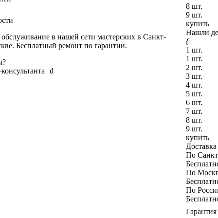
8 шт.
9 шт.
ости
купить
Нашли д
обслуживание в нашей сети мастерских в Санкт-
{
кве. Бесплатный ремонт по гарантии.
1 шт.
1 шт.
ы?
2 шт.
-консультанта
d
3 шт.
4 шт.
5 шт.
6 шт.
7 шт.
8 шт.
9 шт.
купить
Доставка
По Санкт
Бесплатн
По Моск
Бесплатн
По Росси
Бесплатн
Гарантия