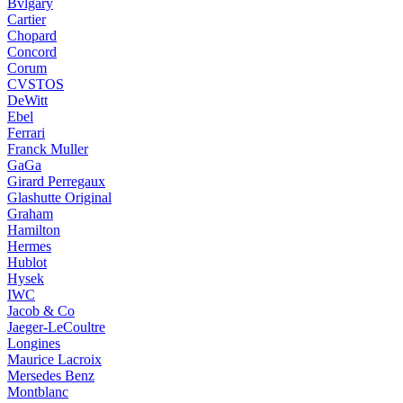
Bvlgary
Cartier
Chopard
Concord
Corum
CVSTOS
DeWitt
Ebel
Ferrari
Franck Muller
GaGa
Girard Perregaux
Glashutte Original
Graham
Hamilton
Hermes
Hublot
Hysek
IWC
Jacob & Co
Jaeger-LeCoultre
Longines
Maurice Lacroix
Mersedes Benz
Montblanc