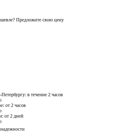
ешевле?
Предложите свою цену
-Петербургу
: в течение 2 часов
о
ве
: от 2 часов
о
и
: от 2 дней
о
 надежности