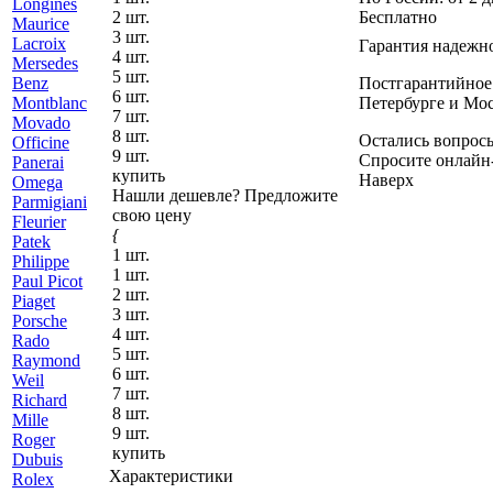
L
ongines
2 шт.
Бесплатно
M
aurice
3 шт.
Lacroix
Гарантия надежн
4 шт.
Mersedes
5 шт.
Benz
Постгарантийное 
6 шт.
Montblanc
Петербурге и Мос
7 шт.
Movado
8 шт.
Остались вопрос
O
fficine
9 шт.
Спросите онлайн
Panerai
купить
Наверх
Omega
Нашли дешевле?
Предложите
P
armigiani
свою цену
Fleurier
{
Patek
1 шт.
Philippe
1 шт.
Paul Picot
2 шт.
Piaget
3 шт.
Porsche
4 шт.
R
ado
5 шт.
Raymond
6 шт.
Weil
7 шт.
Richard
8 шт.
Mille
9 шт.
Roger
купить
Dubuis
Характеристики
Rolex