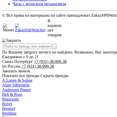
Часы с японским механизмом
© Все права на материалы на сайте принадлежат ZakazSPBWatc
В
корзине
нет
товаров
По Вашему запросу ничего не найдено. Возможно, Вас заинте
Ежедневно с 9 до 21
Cанкт-Петербург
+7 (931)
38-999-38
по России
+7 (931)
38-999-38
Заказать звонок
Показать все бренды
Скрыть бренды
A.Lange & Sohne
Alain Silberstein
Audemars Piguet
Bell & Ross
Blancpain
Bovet
Breguet
Breitling