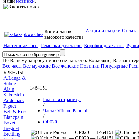
наши
новинки
.
Акции и скидки
Оплата 
Копии часов
высокого качества
Настенные часы
Ремешки для часов
Коробки для часов
Ручк
По Вашему запросу ничего не найдено. Возможно, Вас заинте
Все часы
Все мужские
Все женские
Новинки
Популярные
Расп
БРЕНДЫ
A
.Lange &
Sohne
1464151
Alain
Silberstein
Главная страница
Audemars
/
Piguet
Часы Officine Panerai
B
ell & Ross
/
Blancpain
OP020
Bovet
Breguet
Breitling