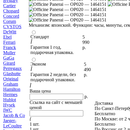
Bvlgary
C
artier
Chopard
Concord
Corum
Механизм: японский. Функции: часы, минуты, сек
CVSTOS
D
eWitt
Стандарт
E
bel
5
Î
F
errari
990
Гарантия 1 год,
Franck
р.
подарочная упаковка.
Muller
G
aGa
Girard
Эконом
5
Perregaux
Î
490
Glashutte
Гарантия 2 недели, без
р.
Original
подарочной упаковки.
Graham
Î
H
amilton
Ваша цена
Hermes
р.
Hublot
Ссылка на сайт с меньшей
Доставка
Hysek
ценой
По Санкт-Петерб
I
WC
Бесплатно
J
acob & Co
{
По Москве
: от 2 
Jaeger-
1 шт.
Бесплатно
LeCoultre
1 шт.
По России
: от 2 