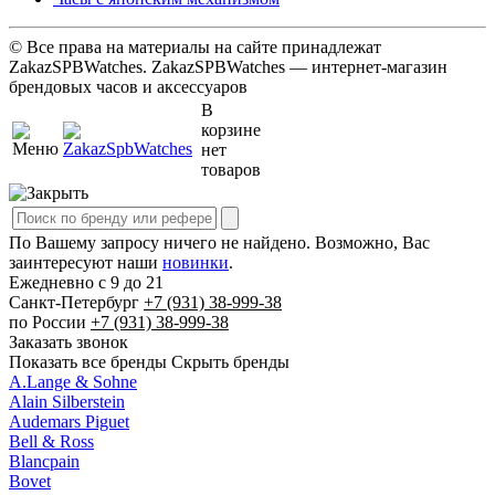
© Все права на материалы на сайте принадлежат
ZakazSPBWatches. ZakazSPBWatches — интернет-магазин
брендовых часов и аксессуаров
В
корзине
нет
товаров
По Вашему запросу ничего не найдено. Возможно, Вас
заинтересуют наши
новинки
.
Ежедневно с 9 до 21
Cанкт-Петербург
+7 (931)
38-999-38
по России
+7 (931)
38-999-38
Заказать звонок
Показать все бренды
Скрыть бренды
A.Lange & Sohne
Alain Silberstein
Audemars Piguet
Bell & Ross
Blancpain
Bovet