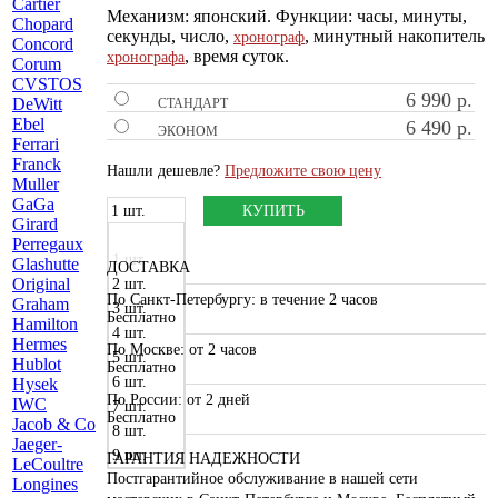
C
artier
Механизм: японский. Функции: часы, минуты,
Chopard
секунды, число,
, минутный накопитель
хронограф
Concord
, время суток.
хронографа
Corum
CVSTOS
6 990
р.
D
eWitt
СТАНДАРТ
E
bel
6 490
р.
ЭКОНОМ
F
errari
Franck
Нашли дешевле?
Предложите свою цену
Muller
G
aGa
1 шт.
КУПИТЬ
Girard
Perregaux
1 шт.
Glashutte
ДОСТАВКА
Original
2 шт.
По Санкт-Петербургу
: в течение 2 часов
Graham
3 шт.
Бесплатно
H
amilton
4 шт.
Hermes
По Москве
: от 2 часов
5 шт.
Hublot
Бесплатно
6 шт.
Hysek
По России
: от 2 дней
I
WC
7 шт.
Бесплатно
J
acob & Co
8 шт.
Jaeger-
9 шт.
ГАРАНТИЯ НАДЕЖНОСТИ
LeCoultre
Постгарантийное обслуживание в нашей сети
L
ongines