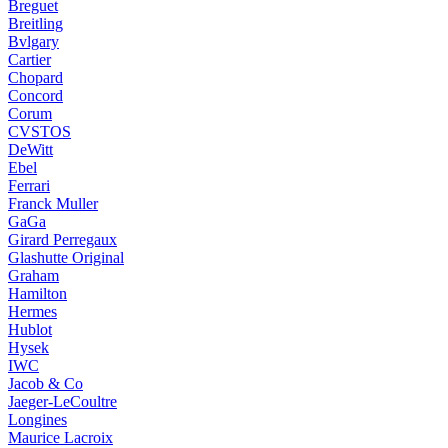
Breguet
Breitling
Bvlgary
Cartier
Chopard
Concord
Corum
CVSTOS
DeWitt
Ebel
Ferrari
Franck Muller
GaGa
Girard Perregaux
Glashutte Original
Graham
Hamilton
Hermes
Hublot
Hysek
IWC
Jacob & Co
Jaeger-LeCoultre
Longines
Maurice Lacroix