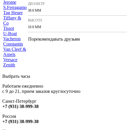
Jerome
ДИАМЕТР
S
.Ferragamo
38.0 ММ
T
ag Heuer
Tiffany &
ВЫСОТА
Co
10.0 ММ
Tissot
U
-Boat
V
acheron
Порекомендавать друзьям
Constantin
Van Cleef &
Arpels
Versace
Z
enith
Выбрать часы
Работаем ежедневно
с 9 до 21, прием заказов круглосуточно
Санкт-Петербург
+7 (931) 38-999-38
Россия
+7 (931) 38-999-38