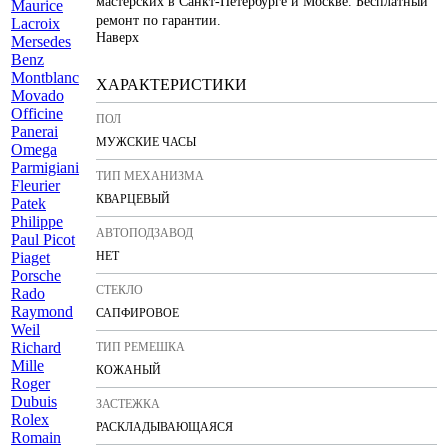
мастерских в Санкт-Петербурге и Москве. Бесплатный
M
aurice
ремонт по гарантии.
Lacroix
Наверх
Mersedes
Benz
Montblanc
ХАРАКТЕРИСТИКИ
Movado
O
fficine
ПОЛ
Panerai
МУЖСКИЕ ЧАСЫ
Omega
P
armigiani
ТИП МЕХАНИЗМА
Fleurier
КВАРЦЕВЫЙ
Patek
Philippe
АВТОПОДЗАВОД
Paul Picot
Piaget
НЕТ
Porsche
СТЕКЛО
R
ado
Raymond
САПФИРОВОЕ
Weil
Richard
ТИП РЕМЕШКА
Mille
КОЖАНЫЙ
Roger
Dubuis
ЗАСТЕЖКА
Rolex
РАСКЛАДЫВАЮЩАЯСЯ
Romain