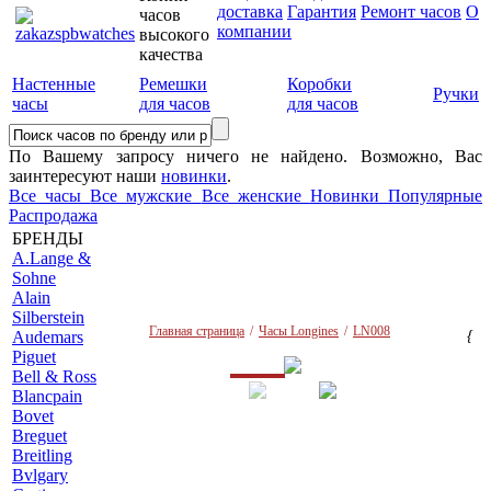
доставка
Гарантия
Ремонт часов
О
часов
компании
высокого
качества
Настенные
Ремешки
Коробки
Ручки
часы
для часов
для часов
По Вашему запросу ничего не найдено. Возможно, Вас
заинтересуют наши
новинки
.
Все часы
Все мужские
Все женские
Новинки
Популярные
Распродажа
БРЕНДЫ
A
.Lange &
Sohne
Alain
Silberstein
Главная страница
/
Часы Longines
/
LN008
Audemars
{
Piguet
B
ell & Ross
Blancpain
Bovet
Breguet
Breitling
Bvlgary