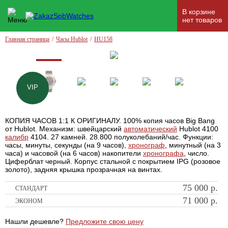
В корзине
нет товаров
Главная страница
/
Часы Hublot
/
HU158
VIP
КОПИЯ ЧАСОВ 1:1 К ОРИГИНАЛУ. 100% копия часов Big Bang
от Hublot. Механизм: швейцарский
автоматический
Hublot 4100
калибр
4104. 27 камней. 28.800 полуколебаний/час. Функции:
часы, минуты, секунды (на 9 часов),
хронограф
, минутный (на 3
часа) и часовой (на 6 часов) накопители
хронографа
, число.
Циферблат черный. Корпус стальной с покрытием IPG (розовое
золото), задняя крышка прозрачная на винтах.
75 000
р.
СТАНДАРТ
71 000
р.
ЭКОНОМ
Нашли дешевле?
Предложите свою цену