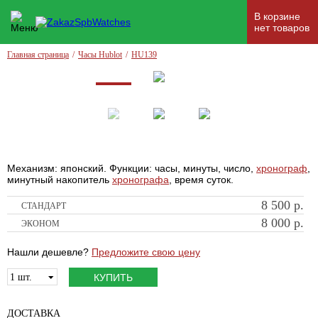
В корзине
нет товаров
Главная страница
/
Часы Hublot
/
HU139
Механизм: японский. Функции: часы, минуты, число,
хронограф
,
минутный накопитель
хронографа
, время суток.
8 500
р.
СТАНДАРТ
8 000
р.
ЭКОНОМ
Нашли дешевле?
Предложите свою цену
1 шт.
{
КУПИТЬ
ДОСТАВКА