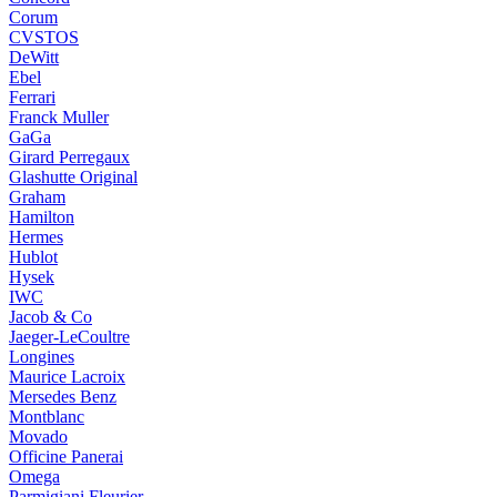
Corum
CVSTOS
DeWitt
Ebel
Ferrari
Franck Muller
GaGa
Girard Perregaux
Glashutte Original
Graham
Hamilton
Hermes
Hublot
Hysek
IWC
Jacob & Co
Jaeger-LeCoultre
Longines
Maurice Lacroix
Mersedes Benz
Montblanc
Movado
Officine Panerai
Omega
Parmigiani Fleurier