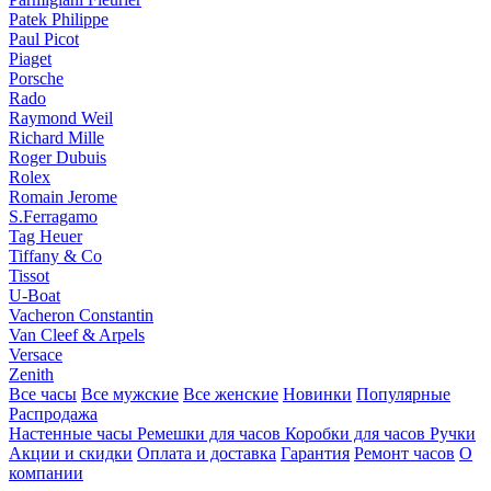
Patek Philippe
Paul Picot
Piaget
Porsche
Rado
Raymond Weil
Richard Mille
Roger Dubuis
Rolex
Romain Jerome
S.Ferragamo
Tag Heuer
Tiffany & Co
Tissot
U-Boat
Vacheron Constantin
Van Cleef & Arpels
Versace
Zenith
Все часы
Все мужские
Все женские
Новинки
Популярные
Распродажа
Настенные часы
Ремешки для часов
Коробки для часов
Ручки
Акции и скидки
Оплата и доставка
Гарантия
Ремонт часов
О
компании