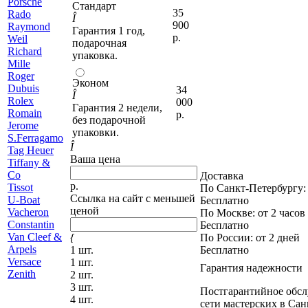
Porsche
Стандарт
35
R
ado
Î
900
Raymond
Гарантия 1 год,
р.
Weil
подарочная
Richard
упаковка.
Mille
Roger
Эконом
Dubuis
34
Î
Rolex
000
Гарантия 2 недели,
Romain
р.
без подарочной
Jerome
упаковки.
S
.Ferragamo
Î
T
ag Heuer
Ваша цена
Tiffany &
Co
Доставка
р.
Tissot
По Санкт-Петербургу
:
Ссылка на сайт с меньшей
U
-Boat
Бесплатно
ценой
V
acheron
По Москве
: от 2 часов
Constantin
Бесплатно
Van Cleef &
{
По России
: от 2 дней
Arpels
1 шт.
Бесплатно
Versace
1 шт.
Гарантия надежности
Z
enith
2 шт.
3 шт.
Постгарантийное обс
4 шт.
сети мастерских в Сан