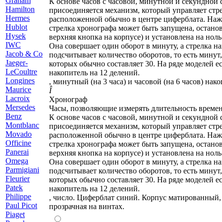
Graham
К основе часов с часовой, минутной и секундной
H
amilton
присоединяется механизм, который управляет стр
Hermes
расположенной обычно в центре циферблата. Наж
Hublot
стрелка хронографа может быть запущена, останов
Hysek
верхняя кнопка на корпусе) и установлена на ноль
I
WC
Она совершает один оборот в минуту, а стрелка н
J
acob & Co
подсчитывает количество оборотов, то есть минут
Jaeger-
которых обычно составляет 30. На ряде моделей ес
LeCoultre
накопитель на 12 делений.
L
ongines
, минутный (на 3 часа) и часовой (на 6 часов) на
M
aurice
Î
Lacroix
Хронограф
Mersedes
Часы, позволяющие измерять длительность времен
Benz
К основе часов с часовой, минутной и секундной
Montblanc
присоединяется механизм, который управляет стр
Movado
расположенной обычно в центре циферблата. Наж
O
fficine
стрелка хронографа может быть запущена, останов
Panerai
верхняя кнопка на корпусе) и установлена на ноль
Omega
Она совершает один оборот в минуту, а стрелка н
P
armigiani
подсчитывает количество оборотов, то есть минут
Fleurier
которых обычно составляет 30. На ряде моделей ес
Patek
накопитель на 12 делений.
Philippe
, число. Циферблат синий. Корпус матированный,
Paul Picot
прозрачная на винтах.
Piaget