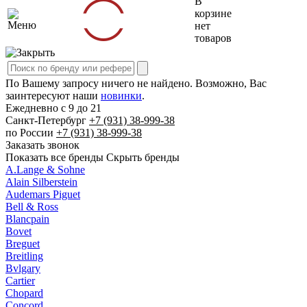
В
корзине
нет
товаров
По Вашему запросу ничего не найдено. Возможно, Вас
заинтересуют наши
новинки
.
Ежедневно с 9 до 21
Cанкт-Петербург
+7 (931)
38-999-38
по России
+7 (931)
38-999-38
Заказать звонок
Показать все бренды
Скрыть бренды
A.Lange & Sohne
Alain Silberstein
Audemars Piguet
Bell & Ross
Blancpain
Bovet
Breguet
Breitling
Bvlgary
Cartier
Chopard
Concord