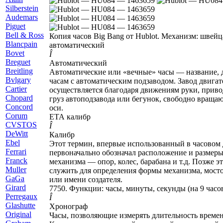
Silberstein
Audemars
Piguet
B
ell & Ross
Копия часов Big Bang от Hublot. Механизм: швей
Blancpain
автоматический
Bovet
Î
Breguet
Автоматический
Breitling
Автоматические или «вечные» часы — название, 
Bvlgary
часам с автоматическим подзаводом. Завод двиг
C
artier
осуществляется благодаря движениям руки, прив
Chopard
груз автоподзавода или бегунок, свободно враща
Concord
оси.
Corum
ЕТА
калибр
CVSTOS
Î
D
eWitt
Калибр
E
bel
Этот термин, впервые использованный в часовом д
F
errari
первоначально обозначал расположение и размеры
Franck
механизма — опор, колес, барабана и т.д. Позже эт
Muller
служить для определения формы механизма, мост
G
aGa
или имени создателя.
Girard
7750. Функции: часы, минуты, секунды (на 9 часо
Perregaux
Î
Glashutte
Хронограф
Original
Часы, позволяющие измерять длительность времен