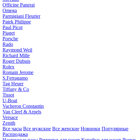
Officine Panerai
Omega
Parmigiani Fleurier
Patek Philippe
Paul Picot
Piaget
Porsche
Rado
Raymond Weil
Richard Mille
Roger Dubuis
Rolex
Romain Jerome
S.Ferragamo
Tag Heuer
Tiffany & Co
Tissot
U-Boat
Vacheron Constantin
Van Cleef & Arpels
Versace
Zenith
Все часы
Все мужские
Все женские
Новинки
Популярные
Распродажа
Настенные часы
Ремешки для часов
Коробки для часов
Ручки