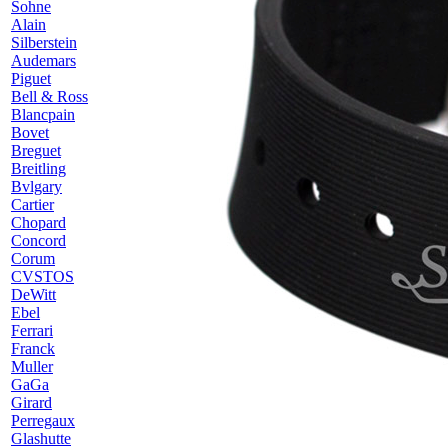
Sohne
Alain
Silberstein
Audemars
Piguet
B
ell & Ross
Blancpain
Bovet
Breguet
Breitling
Bvlgary
C
artier
Chopard
Concord
Corum
CVSTOS
D
eWitt
E
bel
F
errari
Franck
Muller
G
aGa
Girard
Perregaux
Glashutte