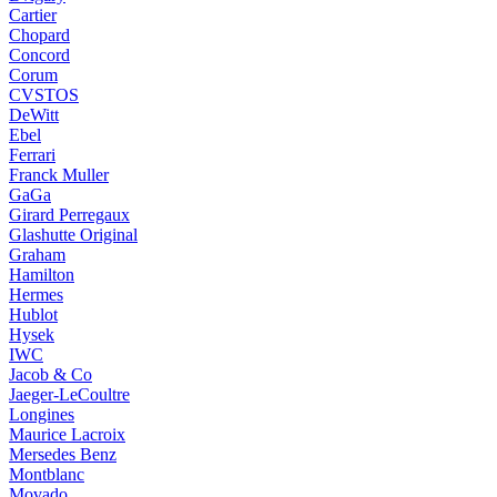
Cartier
Chopard
Concord
Corum
CVSTOS
DeWitt
Ebel
Ferrari
Franck Muller
GaGa
Girard Perregaux
Glashutte Original
Graham
Hamilton
Hermes
Hublot
Hysek
IWC
Jacob & Co
Jaeger-LeCoultre
Longines
Maurice Lacroix
Mersedes Benz
Montblanc
Movado