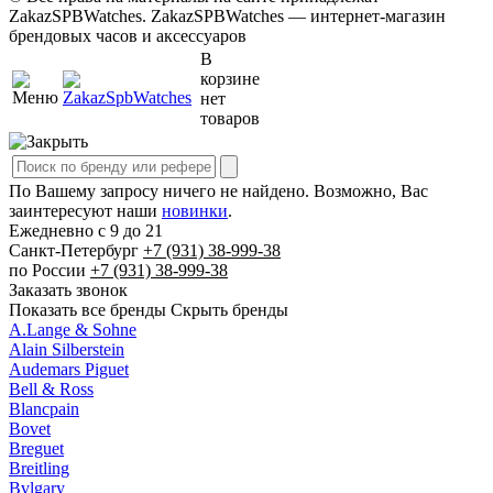
ZakazSPBWatches. ZakazSPBWatches — интернет-магазин
брендовых часов и аксессуаров
В
корзине
нет
товаров
По Вашему запросу ничего не найдено. Возможно, Вас
заинтересуют наши
новинки
.
Ежедневно с 9 до 21
Cанкт-Петербург
+7 (931)
38-999-38
по России
+7 (931)
38-999-38
Заказать звонок
Показать все бренды
Скрыть бренды
A.Lange & Sohne
Alain Silberstein
Audemars Piguet
Bell & Ross
Blancpain
Bovet
Breguet
Breitling
Bvlgary