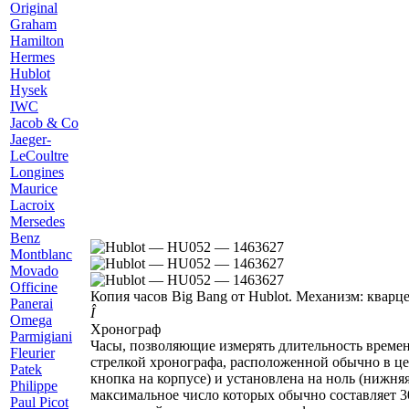
Original
Graham
H
amilton
Hermes
Hublot
Hysek
I
WC
J
acob & Co
Jaeger-
LeCoultre
L
ongines
M
aurice
Lacroix
Mersedes
Benz
Montblanc
Movado
O
fficine
Копия часов Big Bang от Hublot. Механизм: кварц
Panerai
Î
Omega
Хронограф
P
armigiani
Часы, позволяющие измерять длительность времен
Fleurier
стрелкой хронографа, расположенной обычно в це
Patek
кнопка на корпусе) и установлена на ноль (нижняя
Philippe
максимальное число которых обычно составляет 30
Paul Picot