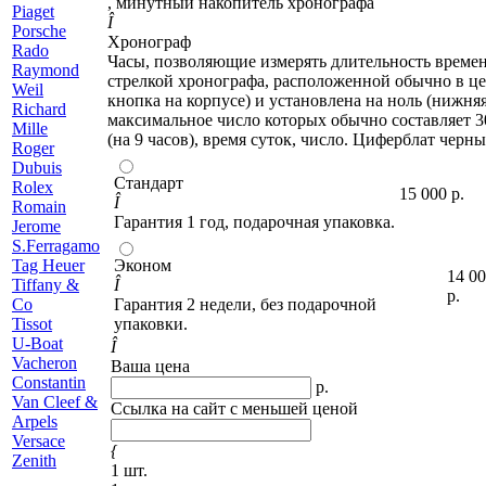
, минутный накопитель
хронографа
Piaget
Î
Porsche
Хронограф
R
ado
Часы, позволяющие измерять длительность времен
Raymond
стрелкой хронографа, расположенной обычно в це
Weil
кнопка на корпусе) и установлена на ноль (нижняя
Richard
максимальное число которых обычно составляет 30
Mille
(на 9 часов), время суток, число. Циферблат черн
Roger
Dubuis
Стандарт
Rolex
15 000
р.
Î
Romain
Гарантия 1 год, подарочная упаковка.
Jerome
S
.Ferragamo
T
ag Heuer
Эконом
14 0
Tiffany &
Î
р.
Co
Гарантия 2 недели, без подарочной
Tissot
упаковки.
U
-Boat
Î
V
acheron
Ваша цена
Constantin
р.
Van Cleef &
Ссылка на сайт с меньшей ценой
Arpels
Versace
{
Z
enith
1 шт.