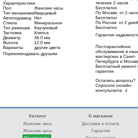
течение 2 часов
Характеристики
Бесплатно
Пол
Женские часы
По Москве
: от 2 час
Тип механизма
Кварцевый
Бесплатно
Автоподзавод
Нет
По России
: от 2 дней
Стекло
Минеральное
Бесплатно
Тип ремешка
Каучуковый
Застежка
Клипса
Гарантия надежност
Диаметр
36.0 мм
Высота
12.0 мм
Постгарантийное
Варианты
другие цвета
обслуживание в наш
Порекомендавать друзьям
мастерских в Санкт-
Петербурге и Москве
Бесплатный ремонт 
гарантии.
Остались вопросы?
Спросите онлайн-
консультанта
d
Каталог
О магазине
Мужские часы
Доставка и оплата
Женские часы
Гарантия
Распродажа
Акции и скидки