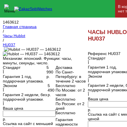
В ко
нет 
1463612
Главная страница
/
ЧАСЫ HUBLO
Часы Hublot
HU037
/
HU037
Референс HU037
Стандарт
Механизм: японский. Функции: часы,
Î
минуты, секунды, число.
Гарантия 1 год,
Стандарт
5
Доставка
подарочная упаковка
Î
990
По Санкт-
Эконом
Гарантия 1 год,
р.
Петербургу
: в
Î
подарочная упаковка.
течение 2 часов
Гарантия 2 недели, 
Эконом
5
Бесплатно
подарочной упаковки
Î
490
По Москве
: от 2
Î
Гарантия 2 недели, без
р.
часов
Ваша цена
подарочной упаковки.
Бесплатно
Î
По России
: от 2
Ваша цена
дней
р.
Бесплатно
Ссылка на сайт с м
ценой
р.
Гарантия
Ссылка на сайт с меньшей
надежности