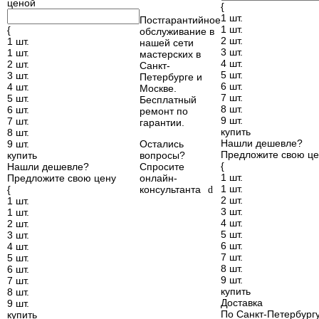
ценой
{
1 шт.
Постгарантийное
1 шт.
{
обслуживание в
2 шт.
1 шт.
нашей сети
3 шт.
1 шт.
мастерских в
4 шт.
2 шт.
Санкт-
5 шт.
3 шт.
Петербурге и
6 шт.
4 шт.
Москве.
7 шт.
5 шт.
Бесплатный
8 шт.
6 шт.
ремонт по
9 шт.
7 шт.
гарантии.
купить
8 шт.
Нашли дешевле?
9 шт.
Остались
Предложите свою це
купить
вопросы?
{
Нашли дешевле?
Спросите
1 шт.
Предложите свою цену
онлайн-
1 шт.
{
консультанта
d
2 шт.
1 шт.
3 шт.
1 шт.
4 шт.
2 шт.
5 шт.
3 шт.
6 шт.
4 шт.
7 шт.
5 шт.
8 шт.
6 шт.
9 шт.
7 шт.
купить
8 шт.
Доставка
9 шт.
По Санкт-Петербург
купить