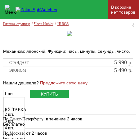
В корзине
нет товаров
Главная страница
/
Часы Hublot
/
HU036
{
Механизм: японский. Функции: часы, минуты, секунды, число.
5 990
р.
СТАНДАРТ
5 490
р.
ЭКОНОМ
Нашли дешевле?
Предложите свою цену
1 шт.
КУПИТЬ
1 шт.
ДОСТАВКА
2 шт.
: в течение 2 часов
По Санкт-Петербургу
3 шт.
Бесплатно
4 шт.
: от 2 часов
По Москве
5 шт.
Бесплатно