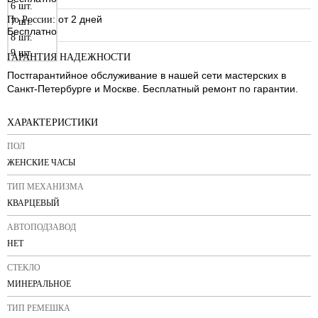
6 шт.
: от 2 дней
По России
7 шт.
Бесплатно
8 шт.
9 шт.
ГАРАНТИЯ НАДЕЖНОСТИ
Постгарантийное обслуживание в нашей сети мастерских в
Санкт-Петербурге и Москве. Бесплатный ремонт по гарантии.
ХАРАКТЕРИСТИКИ
ПОЛ
ЖЕНСКИЕ ЧАСЫ
ТИП МЕХАНИЗМА
КВАРЦЕВЫЙ
АВТОПОДЗАВОД
НЕТ
СТЕКЛО
МИНЕРАЛЬНОЕ
ТИП РЕМЕШКА