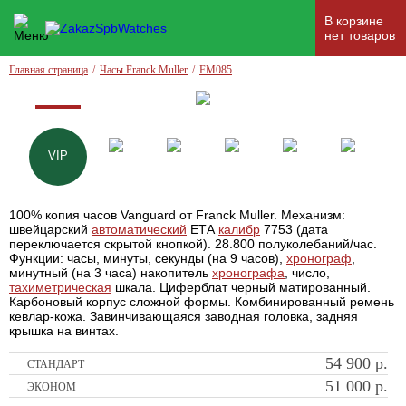
В корзине
нет товаров
Главная страница
/
Часы Franck Muller
/
FM085
VIP
100% копия часов Vanguard от Franck Muller. Механизм:
швейцарский
автоматический
ЕТА
калибр
7753 (дата
переключается скрытой кнопкой). 28.800 полуколебаний/час.
Функции: часы, минуты, секунды (на 9 часов),
хронограф
,
минутный (на 3 часа) накопитель
хронографа
, число,
тахиметрическая
шкала. Циферблат черный матированный.
Карбоновый корпус сложной формы. Комбинированный ремень
кевлар-кожа. Завинчивающаяся заводная головка, задняя
крышка на винтах.
54 900
р.
СТАНДАРТ
51 000
р.
ЭКОНОМ