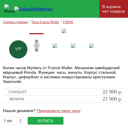
В корзине
нет товаров
Главная страница
/
Часы Franck Muller
/
FM066
VIP
Копия часов Mystery от Franck Muller. Механизм швейцарский
кварцевый Ronda. Функции: часы, минуты. Корпус стальной.
Корпус, циферблат и застежка инкрустированы кристалами
Swarovski.
22 900
р.
СТАНДАРТ
21 900
р.
ЭКОНОМ
Нашли дешевле?
Предложите свою цену
1 шт.
{
КУПИТЬ