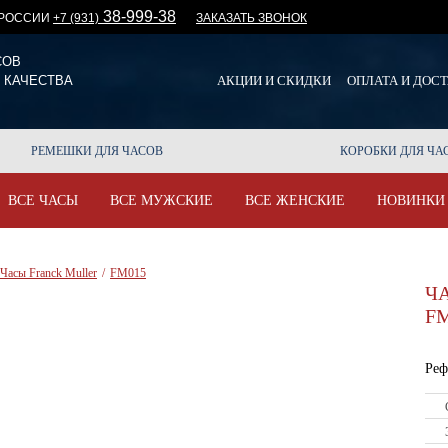
38-999-38
 РОССИИ
+7 (931)
ЗАКАЗАТЬ ЗВОНОК
СОВ
 КАЧЕСТВА
АКЦИИ И СКИДКИ
ОПЛАТА И ДОС
РЕМЕШКИ ДЛЯ ЧАСОВ
КОРОБКИ ДЛЯ ЧА
ВСЕ ЧАСЫ
ВСЕ МУЖСКИЕ
ВСЕ ЖЕНСКИЕ
НОВИНКИ
Часы Franck Muller
/
FM015
Ч
F
Реф