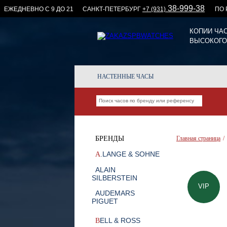
38-999-38
ЕЖЕДНЕВНО С 9 ДО 21
CАНКТ-ПЕТЕРБУРГ
+7 (931)
ПО
КОПИИ ЧА
ВЫСОКОГО
НАСТЕННЫЕ ЧАСЫ
БРЕНДЫ
Главная страница
/
.LANGE & SOHNE
A
ALAIN
SILBERSTEIN
VIP
AUDEMARS
PIGUET
ELL & ROSS
B