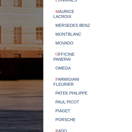
ONGINES
L
AURICE
M
LACROIX
MERSEDES BENZ
MONTBLANC
MOVADO
FFICINE
O
PANERAI
OMEGA
ARMIGIANI
P
FLEURIER
PATEK PHILIPPE
PAUL PICOT
PIAGET
PORSCHE
ADO
R