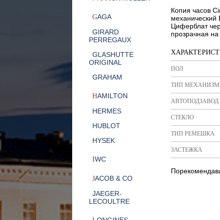
Копия часов Ci
AGA
G
механический 
Циферблат че
GIRARD
прозрачная на 
PERREGAUX
ХАРАКТЕРИС
GLASHUTTE
ORIGINAL
ПОЛ
GRAHAM
ТИП МЕХАНИЗМ
AMILTON
H
АВТОПОДЗАВОД
HERMES
СТЕКЛО
HUBLOT
ТИП РЕМЕШКА
HYSEK
ЗАСТЕЖКА
WC
I
Порекомендава
ACOB & CO
J
JAEGER-
LECOULTRE