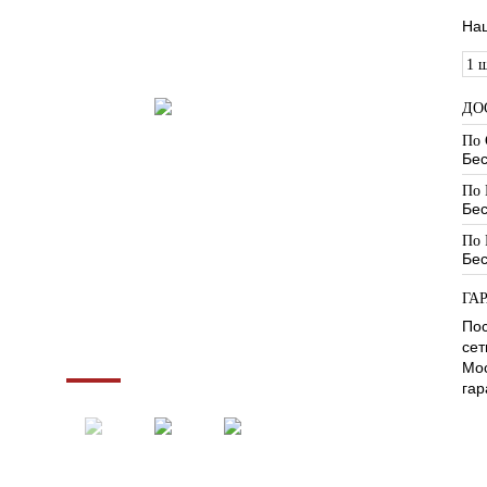
На
1 ш
ДО
По 
Бе
По 
Бе
По 
Бе
ГА
Пос
сет
Мос
гар