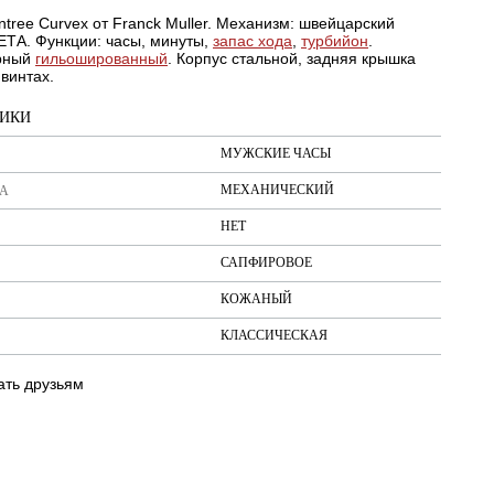
ntree Curvex от Franck Muller. Механизм: швейцарский
ЕТА. Функции: часы, минуты,
запас хода
,
турбийон
.
рный
гильошированный
. Корпус стальной, задняя крышка
винтах.
ТИКИ
МУЖСКИЕ ЧАСЫ
МЕХАНИЧЕСКИЙ
А
НЕТ
САПФИРОВОЕ
КОЖАНЫЙ
КЛАССИЧЕСКАЯ
ть друзьям