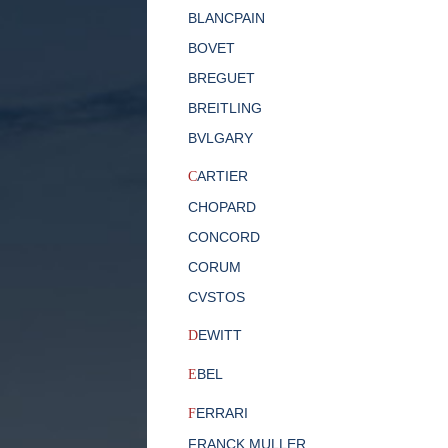
BLANCPAIN
BOVET
BREGUET
BREITLING
BVLGARY
ARTIER
C
CHOPARD
CONCORD
CORUM
CVSTOS
EWITT
D
BEL
E
ERRARI
F
FRANCK MULLER