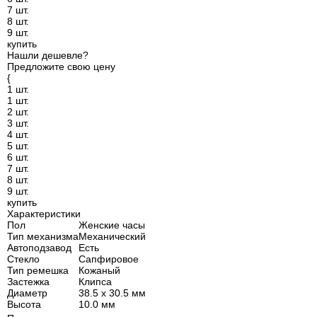
7 шт.
8 шт.
9 шт.
купить
Нашли дешевле?
Предложите свою цену
{
1 шт.
1 шт.
2 шт.
3 шт.
4 шт.
5 шт.
6 шт.
7 шт.
8 шт.
9 шт.
купить
Характеристики
Пол
Женские часы
Тип механизма
Механический
Автоподзавод
Есть
Стекло
Сапфировое
Тип ремешка
Кожаный
Застежка
Клипса
Диаметр
38.5 х 30.5 мм
Высота
10.0 мм