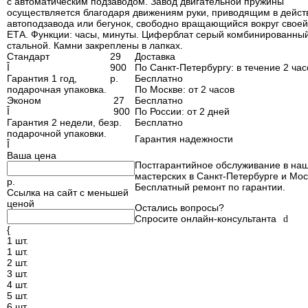
с автоматическим подзаводом. Завод двигательной пружины
осуществляется благодаря движениям руки, приводящим в действ
автоподзавода или бегунок, свободно вращающийся вокруг своей
ЕТА. Функции: часы, минуты. Циферблат серый комбинированный
стальной. Камни закреплены в лапках.
Стандарт
29
Доставка
Î
900
По Санкт-Петербургу
: в течение 2 час
Гарантия 1 год,
р.
Бесплатно
подарочная упаковка.
По Москве
: от 2 часов
Эконом
27
Бесплатно
Î
900
По России
: от 2 дней
Гарантия 2 недели, без
р.
Бесплатно
подарочной упаковки.
Гарантия надежности
Î
Ваша цена
Постгарантийное обслуживание в наш
мастерских в Санкт-Петербурге и Мос
р.
Бесплатный ремонт по гарантии.
Ссылка на сайт с меньшей
ценой
Остались вопросы?
Спросите онлайн-консультанта
d
{
1 шт.
1 шт.
2 шт.
3 шт.
4 шт.
5 шт.
6 шт.