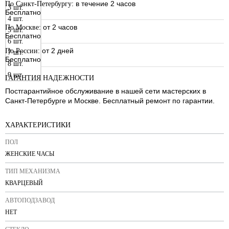
: в течение 2 часов
По Санкт-Петербургу
3 шт.
Бесплатно
4 шт.
: от 2 часов
По Москве
5 шт.
Бесплатно
6 шт.
: от 2 дней
По России
7 шт.
Бесплатно
8 шт.
9 шт.
ГАРАНТИЯ НАДЕЖНОСТИ
Постгарантийное обслуживание в нашей сети мастерских в
Санкт-Петербурге и Москве. Бесплатный ремонт по гарантии.
ХАРАКТЕРИСТИКИ
ПОЛ
ЖЕНСКИЕ ЧАСЫ
ТИП МЕХАНИЗМА
КВАРЦЕВЫЙ
АВТОПОДЗАВОД
НЕТ