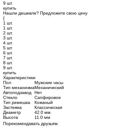
9 шт.
купить
Нашли дешевле?
Предложите свою цену
{
1 шт.
1 шт.
2 шт.
3 шт.
4 шт.
5 шт.
6 шт.
7 шт.
8 шт.
9 шт.
купить
Характеристики
Пол
Мужские часы
Тип механизма
Механический
Автоподзавод
Нет
Стекло
Сапфировое
Тип ремешка
Кожаный
Застежка
Классическая
Диаметр
42.0 мм
Высота
11.0 мм
Порекомендавать друзьям