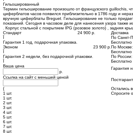
Гильошированный
Термин гильоширование произошло от французского guillochis, 
циферблатов часов появился приблизительно в 1786 году и нера
вручную циферблаты Breguet. Гильоширование не только придает
показаний. Сегодня в часовом деле для нанесения узора также 
. Корпус стальной с покрытием IPG (розовое золото) , задняя кр
Стандарт
24 900
р.
Доставка
Î
По Санкт-П
Гарантия 1 год, подарочная упаковка.
Бесплатно
Эконом
23 900
р.
По Москве
Î
Бесплатно
Гарантия 2 недели, без подарочной упаковки.
По России
Î
Бесплатно
Ваша цена
Гарантия 
р.
Ссылка на сайт с меньшей ценой
Постгарант
{
Остались 
1 шт.
Спросите о
1 шт.
2 шт.
3 шт.
4 шт.
5 шт.
6 шт.
7 шт.
8 шт.