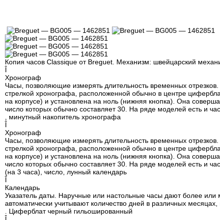
Копия часов Classique от Breguet. Механизм: швейцарский механи
Î
Хронограф
Часы, позволяющие измерять длительность временных отрезков. 
стрелкой хронографа, расположенной обычно в центре циферблат
на корпусе) и установлена на ноль (нижняя кнопка). Она соверша
число которых обычно составляет 30. На ряде моделей есть и ча
, минутный накопитель
хронографа
Î
Хронограф
Часы, позволяющие измерять длительность временных отрезков. 
стрелкой хронографа, расположенной обычно в центре циферблат
на корпусе) и установлена на ноль (нижняя кнопка). Она соверша
число которых обычно составляет 30. На ряде моделей есть и ча
(на 3 часа), число, лунный
календарь
Î
Календарь
Указатель даты. Наручные или настольные часы дают более или м
автоматически учитывают количество дней в различных месяцах, 
. Циферблат черный
гильошированный
Î