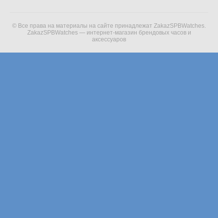
© Все права на материалы на сайте принадлежат ZakazSPBWatches.
ZakazSPBWatches — интернет-магазин брендовых часов и
аксессуаров