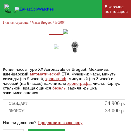
В корзине
нет товаров
Главная страница
/
Часы Breguet
/
BG004
Копия часов Type XX Aeronavale от Breguet. Механизм:
швейцарский
автоматический
ЕТА. Функции: часы, минуты,
секунды (на 9 часов),
хронограф
, минутный (на 3 часа) и
часовой (на 6 часов) накопители
хронографа
, число. Корпус
стальной, вращающийся
безель
, задняя крышка
завинчивающаяся.
34 900
р.
СТАНДАРТ
33 000
р.
ЭКОНОМ
Нашли дешевле?
Предложите свою цену