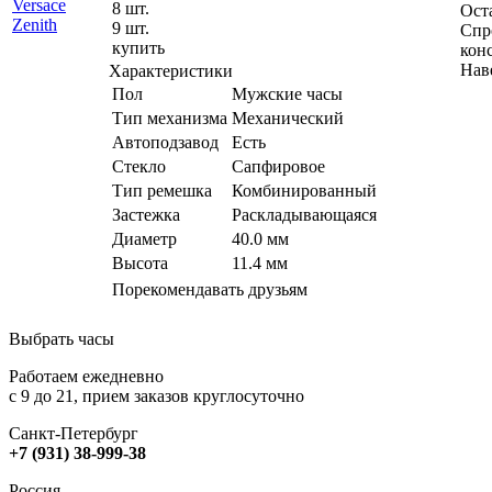
Versace
8 шт.
Ост
Z
enith
9 шт.
Спр
купить
кон
Нав
Характеристики
Пол
Мужские часы
Тип механизма
Механический
Автоподзавод
Есть
Стекло
Сапфировое
Тип ремешка
Комбинированный
Застежка
Раскладывающаяся
Диаметр
40.0 мм
Высота
11.4 мм
Порекомендавать друзьям
Выбрать часы
Работаем ежедневно
с 9 до 21, прием заказов круглосуточно
Санкт-Петербург
+7 (931) 38-999-38
Россия