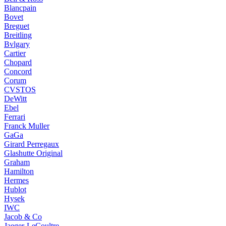
Blancpain
Bovet
Breguet
Breitling
Bvlgary
Cartier
Chopard
Concord
Corum
CVSTOS
DeWitt
Ebel
Ferrari
Franck Muller
GaGa
Girard Perregaux
Glashutte Original
Graham
Hamilton
Hermes
Hublot
Hysek
IWC
Jacob & Co
Jaeger-LeCoultre