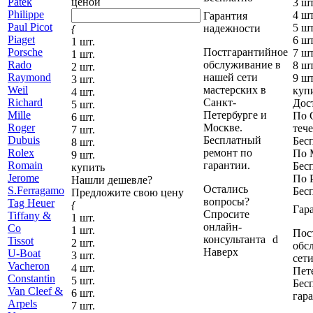
Patek
ценой
3 шт
Philippe
4 шт
Гарантия
Paul Picot
5 шт
надежности
{
Piaget
6 шт
1 шт.
Porsche
Постгарантийное
7 шт
1 шт.
R
ado
обслуживание в
8 шт
2 шт.
Raymond
нашей сети
9 шт
3 шт.
Weil
мастерских в
куп
4 шт.
Richard
Санкт-
Дос
5 шт.
Mille
Петербурге и
По 
6 шт.
Roger
Москве.
тече
7 шт.
Dubuis
Бесплатный
Бес
8 шт.
Rolex
ремонт по
По 
9 шт.
Romain
гарантии.
Бес
купить
Jerome
По 
Нашли дешевле?
Остались
S
.Ferragamo
Бес
Предложите свою цену
вопросы?
T
ag Heuer
{
Гар
Спросите
Tiffany &
1 шт.
онлайн-
Co
1 шт.
Пос
консультанта
d
Tissot
2 шт.
обс
Наверх
U
-Boat
3 шт.
сет
V
acheron
4 шт.
Пет
Constantin
5 шт.
Бес
Van Cleef &
6 шт.
гар
Arpels
7 шт.