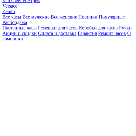
Van Cleef & Arpels
Versace
Zenith
Все часы
Все мужские
Все женские
Новинки
Популярные
Распродажа
Настенные часы
Ремешки для часов
Коробки для часов
Ручки
Акции и скидки
Оплата и доставка
Гарантия
Ремонт часов
О
компании