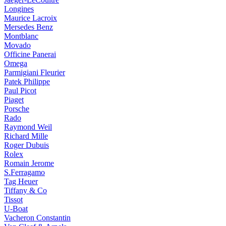
Longines
Maurice Lacroix
Mersedes Benz
Montblanc
Movado
Officine Panerai
Omega
Parmigiani Fleurier
Patek Philippe
Paul Picot
Piaget
Porsche
Rado
Raymond Weil
Richard Mille
Roger Dubuis
Rolex
Romain Jerome
S.Ferragamo
Tag Heuer
Tiffany & Co
Tissot
U-Boat
Vacheron Constantin