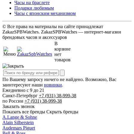
Часы на браслете
Подарки любимым
Часы с японским механизмом
© Все права на материалы на сайте принадлежат
ZakazSPBWatches. ZakazSPBWatches — интернет-магазин
брендовых часов и аксессуаров
В
корзине
нет
товаров
По Вашему запросу ничего не найдено. Возможно, Вас
заинтересуют наши
новинки
.
Ежедневно с 9 до 21
Cанкт-Петербург
+7 (931)
38-999-38
по России
+7 (931)
38-999-38
Заказать звонок
Показать все бренды
Скрыть бренды
A.Lange & Sohne
Alain Silberstein
Audemars Piguet
Bell & Ross