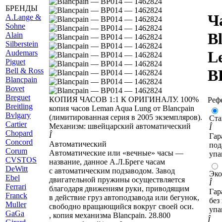
БРЕНДЫ
Ч
A
.Lange &
Sohne
B
Alain
Silberstein
L
Audemars
Piguet
B
ell & Ross
B
Blancpain
Bovet
Breguet
КОПИЯ ЧАСОВ 1:1 К ОРИГИНАЛУ. 100%
Реф
Breitling
копия часов Leman Aqua Lung от Blancpain
Bvlgary
(лимитированная серия в 2005 экземпляров).
Ста
C
artier
Механизм: швейцарский
автоматический
Î
Chopard
Î
Гар
Concord
Автоматический
под
Corum
Автоматические или «вечные» часы —
упа
CVSTOS
название, данное А.Л.Бреге часам
D
eWitt
с автоматическим подзаводом. Завод
Эк
E
bel
двигательной пружины осуществляется
Î
F
errari
благодаря движениям руки, приводящим
Гар
Franck
в действие груз автоподзавода или бегунок,
без
Muller
свободно вращающийся вокруг своей оси.
упа
G
aGa
, копия механизма Blancpain. 28.800
Î