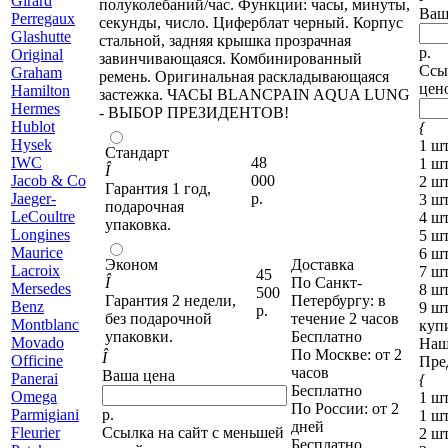
Girard
полуколебаний/час. Функции: часы, минуты,
Ваш
Perregaux
секунды, число. Циферблат черный. Корпус
Glashutte
стальной, задняя крышка прозрачная
р.
Original
завинчивающаяся. Комбинированный
Ссы
Graham
ремень. Оригинальная раскладывающаяся
цен
H
amilton
застежка. ЧАСЫ BLANCPAIN AQUA LUNG
Hermes
- ВЫБОР ПРЕЗИДЕНТОВ!
Hublot
{
Hysek
1 шт
Стандарт
I
WC
48
1 шт
Î
J
acob & Co
000
2 шт
Гарантия 1 год,
Jaeger-
р.
3 шт
подарочная
LeCoultre
4 шт
упаковка.
L
ongines
5 шт
M
aurice
6 шт
Эконом
Доставка
Lacroix
7 шт
45
Î
По Санкт-
Mersedes
8 шт
500
Гарантия 2 недели,
Петербургу
: в
Benz
9 шт
р.
без подарочной
течение 2 часов
Montblanc
куп
упаковки.
Бесплатно
Movado
Наш
По Москве
: от 2
Î
O
fficine
Пре
часов
Ваша цена
Panerai
{
Бесплатно
Omega
1 шт
По России
: от 2
P
armigiani
р.
1 шт
дней
Fleurier
Ссылка на сайт с меньшей
2 шт
Бесплатно