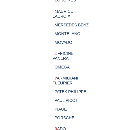
ONGINES
L
AURICE
M
LACROIX
MERSEDES BENZ
MONTBLANC
MOVADO
FFICINE
O
PANERAI
OMEGA
ARMIGIANI
P
FLEURIER
PATEK PHILIPPE
PAUL PICOT
PIAGET
PORSCHE
ADO
R