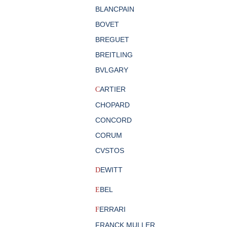
BLANCPAIN
BOVET
BREGUET
BREITLING
BVLGARY
ARTIER
C
CHOPARD
CONCORD
CORUM
CVSTOS
EWITT
D
BEL
E
ERRARI
F
FRANCK MULLER