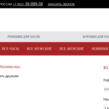
38-999-38
 РОССИИ
+7 (931)
ЗАКАЗАТЬ ЗВОНОК
СОВ
 КАЧЕСТВА
АКЦИИ И СКИДКИ
ОПЛАТА И ДОС
РЕМЕШКИ ДЛЯ ЧАСОВ
КОРОБКИ ДЛЯ ЧА
ВСЕ ЧАСЫ
ВСЕ МУЖСКИЕ
ВСЕ ЖЕНСКИЕ
НОВИНКИ
Настенные часы
К
/
ть друзьям
Реф
ЦЕ
На
1 ш