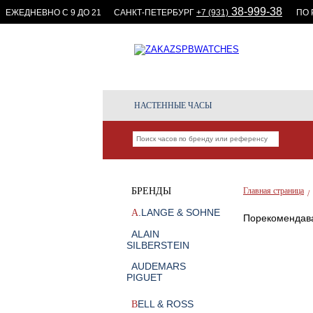
38-999-38
ЕЖЕДНЕВНО С 9 ДО 21
CАНКТ-ПЕТЕРБУРГ
+7 (931)
ПО
КОПИИ ЧА
ВЫСОКОГО
НАСТЕННЫЕ ЧАСЫ
БРЕНДЫ
Главная страница
/
.LANGE & SOHNE
A
Порекомендава
ALAIN
SILBERSTEIN
AUDEMARS
PIGUET
ELL & ROSS
B