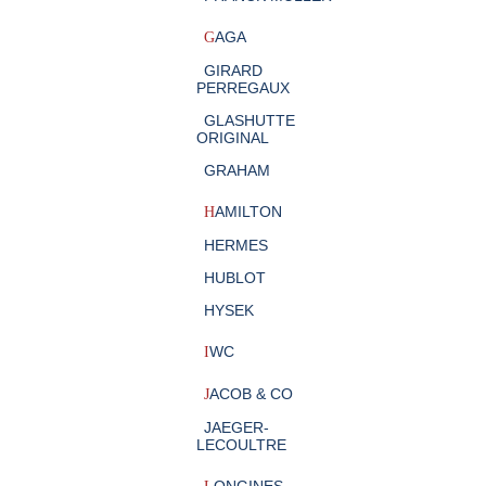
AGA
G
GIRARD
PERREGAUX
GLASHUTTE
ORIGINAL
GRAHAM
AMILTON
H
HERMES
HUBLOT
HYSEK
WC
I
ACOB & CO
J
JAEGER-
LECOULTRE