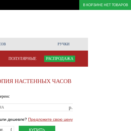
В КОРЗИНЕ НЕТ ТОВАРОВ
ТАВКА
ГАРАНТИЯ
РЕМОНТ ЧАСОВ
О
КОМПАНИИ
СОВ
РУЧКИ
ПОПУЛЯРНЫЕ
РАСПРОДАЖА
ОПИЯ НАСТЕННЫХ ЧАСОВ
еренс
р.
НА
шли дешевле?
Предложите свою цену
т.
{
КУПИТЬ