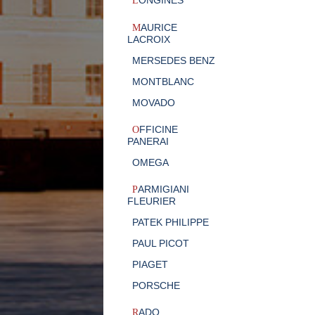
ONGINES
L
AURICE
M
LACROIX
MERSEDES BENZ
MONTBLANC
MOVADO
FFICINE
O
PANERAI
OMEGA
ARMIGIANI
P
FLEURIER
PATEK PHILIPPE
PAUL PICOT
PIAGET
PORSCHE
ADO
R