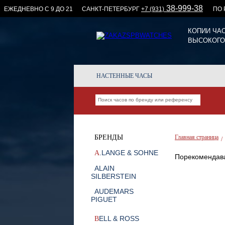
38-999-38
ЕЖЕДНЕВНО С 9 ДО 21
CАНКТ-ПЕТЕРБУРГ
+7 (931)
ПО
КОПИИ ЧА
ВЫСОКОГО
НАСТЕННЫЕ ЧАСЫ
БРЕНДЫ
Главная страница
/
.LANGE & SOHNE
A
Порекомендава
ALAIN
SILBERSTEIN
AUDEMARS
PIGUET
ELL & ROSS
B