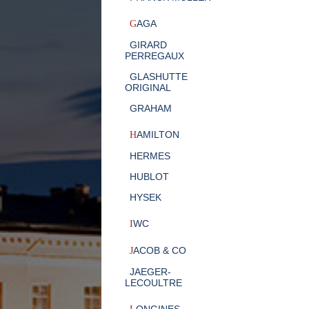
AGA
G
GIRARD
PERREGAUX
GLASHUTTE
ORIGINAL
GRAHAM
AMILTON
H
HERMES
HUBLOT
HYSEK
WC
I
ACOB & CO
J
JAEGER-
LECOULTRE