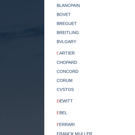
BLANCPAIN
BOVET
BREGUET
BREITLING
BVLGARY
ARTIER
C
CHOPARD
CONCORD
CORUM
CVSTOS
EWITT
D
BEL
E
ERRARI
F
FRANCK MULLER