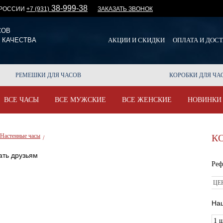
38-999-38
 РОССИИ
+7 (931)
ЗАКАЗАТЬ ЗВОНОК
СОВ
 КАЧЕСТВА
АКЦИИ И СКИДКИ
ОПЛАТА И ДОС
РЕМЕШКИ ДЛЯ ЧАСОВ
КОРОБКИ ДЛЯ ЧА
ВСЕ ЧАСЫ
ВСЕ МУЖСКИЕ
ВСЕ ЖЕНСКИЕ
НОВИНКИ
Настенные часы
К
/
ть друзьям
Реф
ЦЕ
На
1 ш