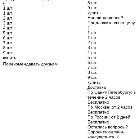
8 шт.
{
9 шт.
1 шт.
купить
1 шт.
Нашли дешевле?
2 шт.
Предложите свою цену
3 шт.
{
4 шт.
1 шт.
5 шт.
1 шт.
6 шт.
2 шт.
7 шт.
3 шт.
8 шт.
4 шт.
9 шт.
5 шт.
купить
6 шт.
Порекомендавать друзьям
7 шт.
8 шт.
9 шт.
купить
Доставка
По Санкт-Петербургу
: в
течение 2 часов
Бесплатно
По Москве
: от 2 часов
Бесплатно
По России
: от 2 дней
Бесплатно
Остались вопросы?
Спросите онлайн-
консультанта
d