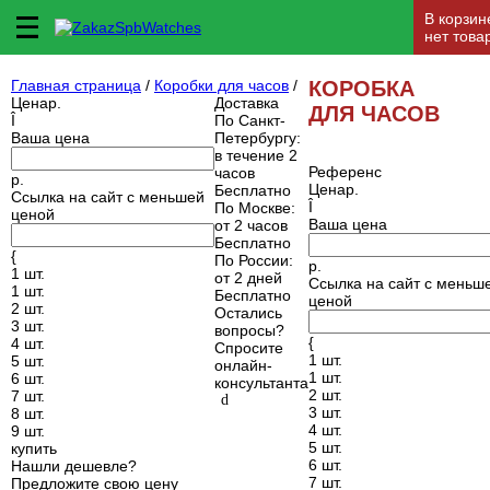
В корзин
нет това
Главная страница
/
Коробки для часов
/
КОРОБКА
Цена
р.
Доставка
ДЛЯ ЧАСОВ
Î
По Санкт-
Ваша цена
Петербургу
:
в течение 2
Референс
часов
р.
Цена
р.
Бесплатно
Ссылка на сайт с меньшей
Î
По Москве
:
ценой
Ваша цена
от 2 часов
Бесплатно
{
По России
:
р.
1 шт.
от 2 дней
Ссылка на сайт с меньш
1 шт.
Бесплатно
ценой
2 шт.
Остались
3 шт.
вопросы?
{
4 шт.
Спросите
1 шт.
5 шт.
онлайн-
1 шт.
6 шт.
консультанта
2 шт.
7 шт.
d
3 шт.
8 шт.
4 шт.
9 шт.
5 шт.
купить
6 шт.
Нашли дешевле?
7 шт.
Предложите свою цену