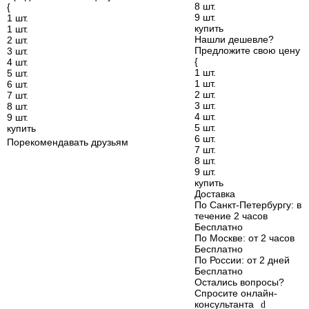
8 шт.
{
9 шт.
1 шт.
купить
1 шт.
Нашли дешевле?
2 шт.
Предложите свою цену
3 шт.
{
4 шт.
1 шт.
5 шт.
1 шт.
6 шт.
2 шт.
7 шт.
3 шт.
8 шт.
4 шт.
9 шт.
5 шт.
купить
6 шт.
Порекомендавать друзьям
7 шт.
8 шт.
9 шт.
купить
Доставка
По Санкт-Петербургу
: в
течение 2 часов
Бесплатно
По Москве
: от 2 часов
Бесплатно
По России
: от 2 дней
Бесплатно
Остались вопросы?
Спросите онлайн-
консультанта
d