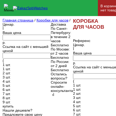
В корзин
нет това
Главная страница
/
Коробки для часов
/
КОРОБКА
Цена
р.
Доставка
ДЛЯ ЧАСОВ
Î
По Санкт-
Ваша цена
Петербургу
:
в течение 2
Референс
часов
р.
Цена
р.
Бесплатно
Ссылка на сайт с меньшей
Î
По Москве
:
ценой
Ваша цена
от 2 часов
Бесплатно
{
По России
:
р.
1 шт.
от 2 дней
Ссылка на сайт с меньш
1 шт.
Бесплатно
ценой
2 шт.
Остались
3 шт.
вопросы?
{
4 шт.
Спросите
1 шт.
5 шт.
онлайн-
1 шт.
6 шт.
консультанта
2 шт.
7 шт.
d
3 шт.
8 шт.
4 шт.
9 шт.
5 шт.
купить
6 шт.
Нашли дешевле?
7 шт.
Предложите свою цену